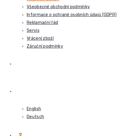
Všeobecné obchodní podmínky
Informace o ochraně osobních údajů (GDPR)
Reklamační řád
Servis
Vrácení zboží
Záruční podmínky
KONTAKT
ČEŠTINA
English
Deutsch
0