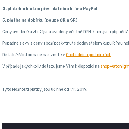
4. platební kartou přes platební bránu PayPal
5. platba na dobírku (pouze ČR a SR)
Ceny uvedené u zboží jsou uvedeny včetně DPH, k nim jsou připočítá
Případné slevy z ceny zboží poskytnuté dodavatelem kupujícímu n
Detailnější informace naleznete v
Obchodních podmínkách
.
V případě jakýchkoliv dotazů jsme Vám k dispozici na
shop@atonligh
Tyto Možnosti platby jsou účinné od 1.11. 2019.