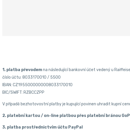
1. platba převodem
na následující bankovní účet vedený u Raiffeis
číslo účtu: 8033170010 / 5500
IBAN: CZ1955000000008033170010
BIC/SWIFT: RZBCCZPP
V případě bezhotovostní platby je kupující povinen uhradit kupní c
2. platební kartou / on-line platbou přes platební bránou Go
3. platba prostřednictvím účtu PayPal