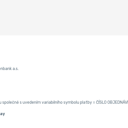
enbank a.s.
enu společně s uvedením variabilního symbolu platby = ČÍSLO OBJEDNÁV
Pay