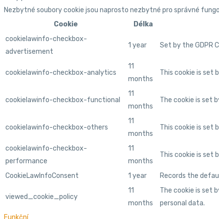
Nezbytné soubory cookie jsou naprosto nezbytné pro správné fungov
Cookie
Délka
cookielawinfo-checkbox-
1 year
Set by the GDPR Co
advertisement
11
cookielawinfo-checkbox-analytics
This cookie is set
months
11
cookielawinfo-checkbox-functional
The cookie is set 
months
11
cookielawinfo-checkbox-others
This cookie is set
months
cookielawinfo-checkbox-
11
This cookie is set
performance
months
CookieLawInfoConsent
1 year
Records the defaul
11
The cookie is set 
viewed_cookie_policy
months
personal data.
Funkční